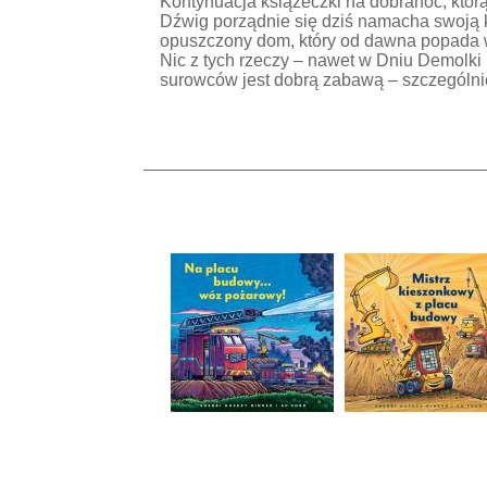
Kontynuacja książeczki na dobranoc, którą
Dźwig porządnie się dziś namacha swoją k
opuszczony dom, który od dawna popada w 
Nic z tych rzeczy – nawet w Dniu Demolki 
surowców jest dobrą zabawą – szczególni