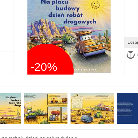
Dostę
-20%