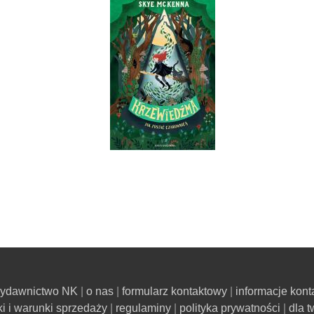
ydawnictwo NK
o nas
formularz kontaktowy
informacje kon
ki i warunki sprzedaży
regulaminy
polityka prywatności
dla 