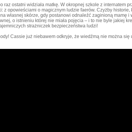
 raz ostatni widziała matkę. W okropnej szkole z internatem pr
: z opowieściami o magicznym ludzie faerów. Czyżby historie, 
na własnej skórze, gdy postanowi odnaleźć zaginioną mamę i 
j, o istnieniu której nie miała pojęcia – i to nie byle jakiej k
ajemniczych strażniczek bezpieczeństwa ludzi!
gody! Cassie już niebawem odkryje, że wiedźmą nie można się 