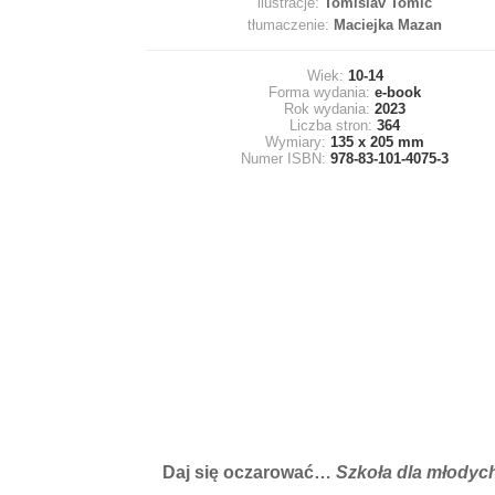
ilustracje:
Tomislav Tomic
tłumaczenie:
Maciejka Mazan
Wiek:
10-14
Forma wydania:
e-book
Rok wydania:
2023
Liczba stron:
364
Wymiary:
135 x 205 mm
Numer ISBN:
978-83-101-4075-3
Daj się oczarować…
Szkoła dla młodyc