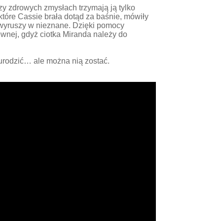
zy zdrowych zmysłach trzymają ją tylko
które Cassie brała dotąd za baśnie, mówiły
wyruszy w nieznane. Dzięki pomocy
rewnej, gdyż ciotka Miranda należy do
urodzić… ale można nią zostać.